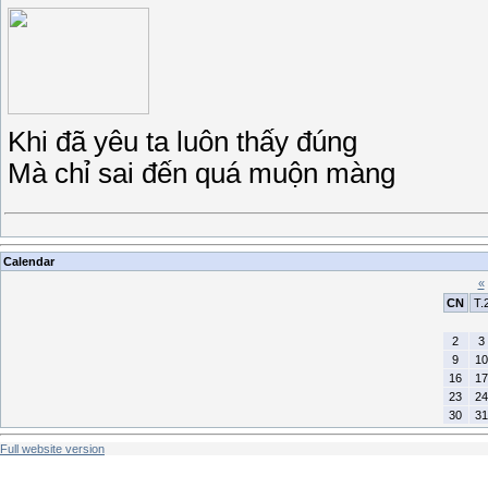
Khi đã yêu ta luôn thấy đúng
Mà chỉ sai đến quá muộn màng
Calendar
«
CN
T.
2
3
9
10
16
17
23
24
30
31
Full website version