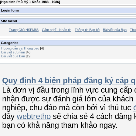
[
Học sinh Phù Mỹ 1 Khóa 1983 - 1986
]
Login form
Site menu
Trang Chủ HSPM86
Cảm nghĩ - Nhắn tin
Thông tin Bạn bè
Bài viết của Bạn
Thư
Categories
Hướng dẫn và Thông báo
[4]
Bài viết sưu tầm
[46]
Bài viết của Bạn
[19]
Quy định 4 biện pháp đăng ký cáp 
Là đơn vị đầu trong lĩnh vực cung cấp
nhận được sự đánh giá lớn của khách h
nghiệp, chu đáo mà còn bởi vì thủ tục
đây
webtretho
sẽ chia sẻ 4 cách đăng
bạn có khả năng tham khảo ngay.