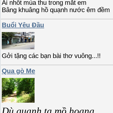
Ai nhốt mùa thu trong mắt em
Bâng khuâng hồ quạnh nước êm đềm
Buổi Yêu Đầu
Gởi tặng các bạn bài thơ vuông...!!
Qua gò Me
Dù quanh ta mồ hoang