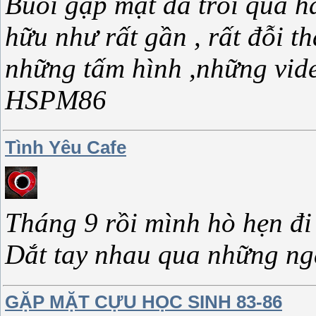
Buổi gặp mặt đã trôi qua h
hữu như rất gần , rất đỗi t
những tấm hình ,những vide
HSPM86
Tình Yêu Cafe
Tháng 9 rồi mình hò hẹn đi
Dắt tay nhau qua những ng
GẶP MẶT CỰU HỌC SINH 83-86