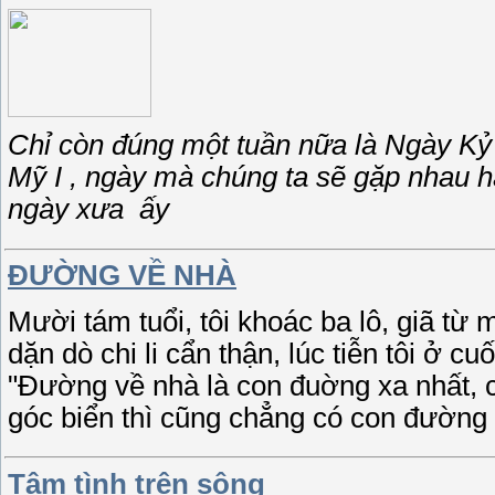
Chỉ còn đúng một tuần nữa là Ngày K
Mỹ I , ngày mà chúng ta sẽ gặp nhau hà
ngày xưa ấy
ĐƯỜNG VỀ NHÀ
Mười tám tuổi, tôi khoác ba lô, giã từ
dặn dò chi li cẩn thận, lúc tiễn tôi ở 
"Đường về nhà là con đuờng xa nhất, co
góc biển thì cũng chẳng có con đường
Tâm tình trên sông