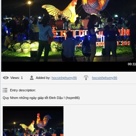
00:11
Views
: 1
Added by
:
hocsinhphumy86
hocsinhphumy86
Entry description
:
Quy Nhơn những ngày giáp tết Đinh Dậu ! (hspm86)