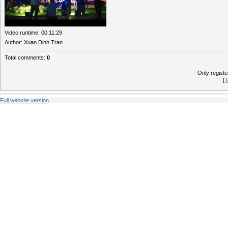
Video runtime
: 00:11:29
Author
: Xuan Dinh Tran
Total comments
:
0
Only regist
[
Full website version