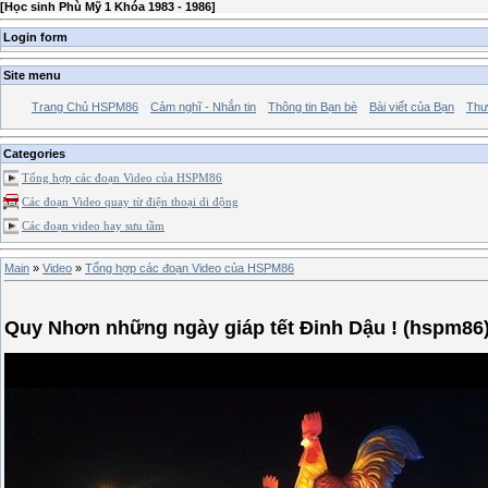
[
Học sinh Phù Mỹ 1 Khóa 1983 - 1986
]
Login form
Site menu
Trang Chủ HSPM86
Cảm nghĩ - Nhắn tin
Thông tin Bạn bè
Bài viết của Bạn
Thư
Categories
Tổng hợp các đoạn Video của HSPM86
Các đoạn Video quay từ điện thoại di động
Các đoạn video hay sưu tầm
Main
»
Video
»
Tổng hợp các đoạn Video của HSPM86
Quy Nhơn những ngày giáp tết Đinh Dậu ! (hspm86