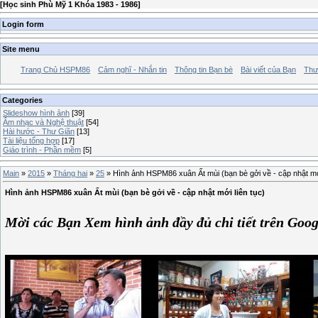
[
Học sinh Phù Mỹ 1 Khóa 1983 - 1986
]
Login form
Site menu
Trang Chủ HSPM86
Cảm nghĩ - Nhắn tin
Thông tin Bạn bè
Bài viết của Bạn
Thư
Categories
Slideshow hình ảnh
[39]
Âm nhạc và Nghệ thuật
[54]
Hài hước - Thư Giãn
[13]
Tài liệu tổng hợp
[17]
Giáo trình - Phần mềm
[5]
Main
»
2015
»
Tháng hai
»
25
» Hình ảnh HSPM86 xuân Ất mùi (bạn bè gởi về - cập nhật mới
Hình ảnh HSPM86 xuân Ất mùi (bạn bè gởi về - cập nhật mới liên tục)
Mời các Bạn Xem hình ảnh đầy đủ chi tiết trên Goog