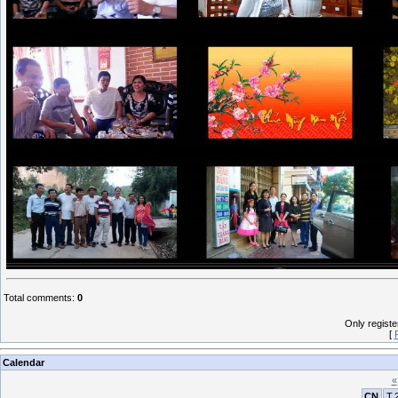
Total comments
:
0
Only regist
[
Calendar
«
CN
T.