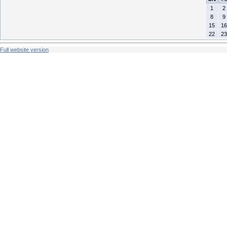
1
2
8
9
15
16
22
23
Full website version