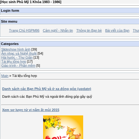
[
Học sinh Phù Mỹ 1 Khóa 1983 - 1986
]
Login form
Site menu
Trang Chủ HSPM86
Cảm nghĩ - Nhắn tin
Thông tin Bạn bè
Bài viết của Bạn
Thư
Categories
Slideshow hình ảnh
[39]
Âm nhạc và Nghệ thuật
[54]
Hài hước - Thư Giãn
[13]
Tài liệu tổng hợp
[17]
Giáo trình - Phần mềm
[5]
Main
»
Tài liệu tổng hợp
Danh sách các Bạn Phù Mỹ và ở xa đóng góp (update)
Danh sách các Bạn Phù Mỹ và ngoài tỉnh đóng góp gây quỹ
Xem sơ lược tử vi năm ất mùi 2015