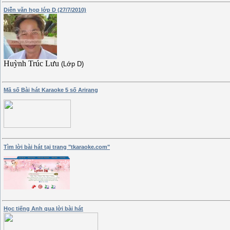
Diễn văn họp lớp D (27/7/2010)
Huỳnh Trúc Lưu
(Lớp D)
Mã số Bài hát Karaoke 5 số Arirang
Tìm lời bài hát tại trang "tkaraoke.com"
Học tiếng Anh qua lời bài hát