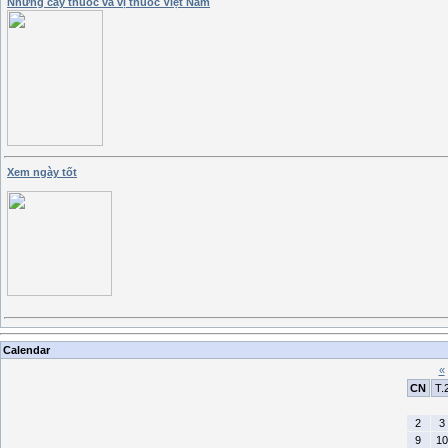
Những cây thuốc và vị thuốc Việt Nam
Xem ngày tốt
Calendar
«
CN
T.
2
3
9
10