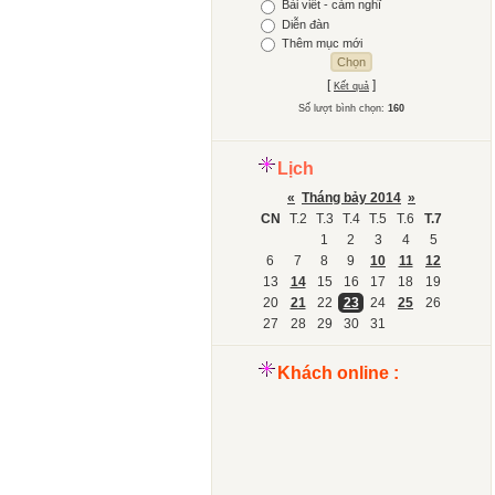
Bài viết - cảm nghĩ
Diễn đàn
Thêm mục mới
[
]
Kết quả
Số lượt bình chọn:
160
Lịch
«
Tháng bảy 2014
»
CN
T.2
T.3
T.4
T.5
T.6
T.7
1
2
3
4
5
6
7
8
9
10
11
12
13
14
15
16
17
18
19
20
21
22
23
24
25
26
27
28
29
30
31
Khách online :