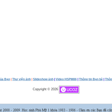
của Bạn
|
Thư viện ảnh
|
Slideshow ảnh
|
Video HSPM86
|
Thông tin Bạn bè
|
Thôn
Copyright © 2026