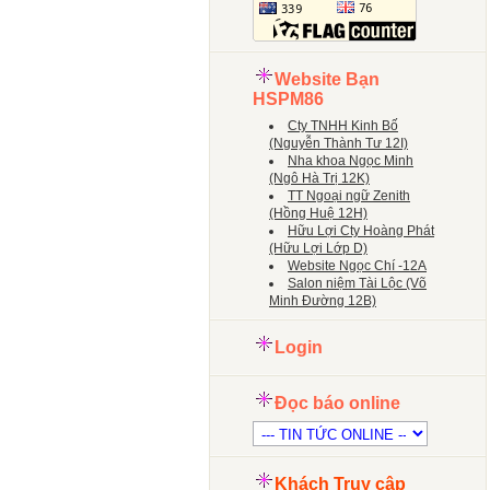
Website Bạn
HSPM86
Cty TNHH Kinh Bố
(Nguyễn Thành Tư 12I)
Nha khoa Ngọc Minh
(Ngô Hà Trị 12K)
TT Ngoại ngữ Zenith
(Hồng Huệ 12H)
Hữu Lợi Cty Hoàng Phát
(Hữu Lợi Lớp D)
Website Ngọc Chí -12A
Salon niệm Tài Lộc (Võ
Minh Đường 12B)
Login
Đọc báo online
Khách Truy cập