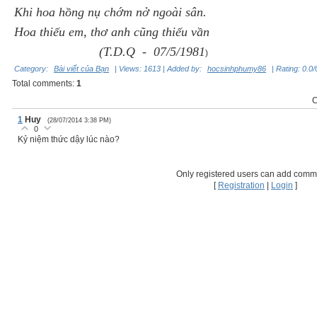
Khi hoa hồng nụ chớm nở ngoài sân.
Hoa thiếu em, thơ anh cũng thiếu vần
(T.D.Q - 07/5/1981
)
Category
:
Bài viết của Bạn
|
Views
: 1613 |
Added by
:
hocsinhphumy86
|
Rating
:
0.0
/
Total comments
:
1
C
1
Huy
(28/07/2014 3:38 PM)
0
Kỷ niệm thức dậy lúc nào?
Only registered users can add comm
[
Registration
|
Login
]