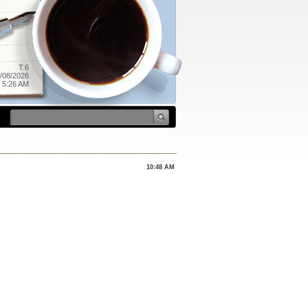
T.6
/08/2026
5:26 AM
10:48 AM