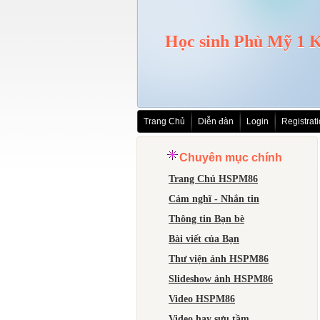
Học sinh Phù Mỹ 1 K
Trang Chủ
Diễn đàn
Login
Registrat
Chuyên mục chính
Trang Chủ HSPM86
Cảm nghĩ - Nhắn tin
Thông tin Bạn bè
Bài viết của Bạn
Thư viện ảnh HSPM86
Slideshow ảnh HSPM86
Video HSPM86
Video hay sưu tầm