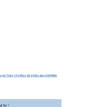
g tin Thầy Cô
|
Miss 86
|
Diễn đàn HSPM86