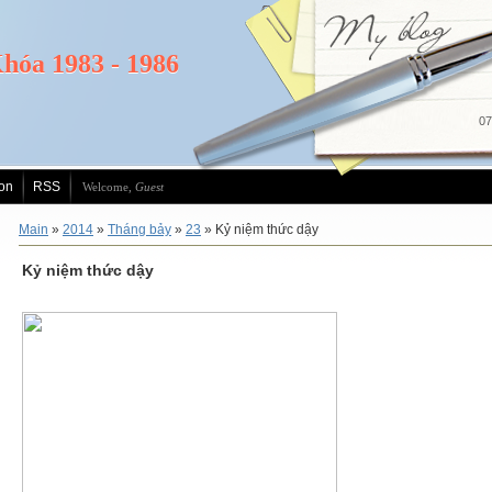
hóa 1983 - 1986
07
ion
RSS
Welcome
,
Guest
Main
»
2014
»
Tháng bảy
»
23
» Kỷ niệm thức dậy
Kỷ niệm thức dậy