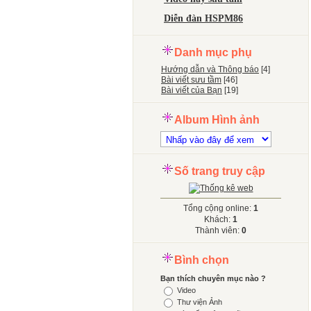
Diễn đàn HSPM86
Danh mục phụ
Hướng dẫn và Thông báo
[4]
Bài viết sưu tầm
[46]
Bài viết của Bạn
[19]
Album Hình ảnh
Số trang truy cập
Tổng cộng online:
1
Khách:
1
Thành viên:
0
Bình chọn
Bạn thích chuyên mục nào ?
Video
Thư viện Ảnh