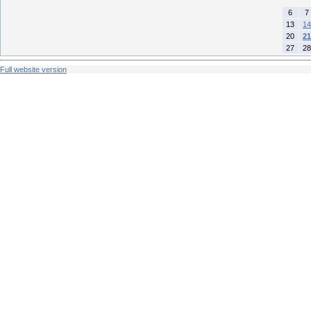
6
7
13
14
20
21
27
28
Full website version