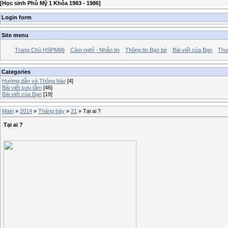
[
Học sinh Phù Mỹ 1 Khóa 1983 - 1986
]
Login form
Site menu
Trang Chủ HSPM86
Cảm nghĩ - Nhắn tin
Thông tin Bạn bè
Bài viết của Bạn
Thư
Categories
Hướng dẫn và Thông báo
[4]
Bài viết sưu tầm
[46]
Bài viết của Bạn
[19]
Main
»
2014
»
Tháng bảy
»
21
» Tại ai ?
Tại ai ?