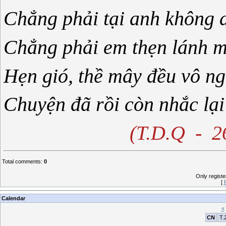
Chẳng phải tại anh không 
Chẳng phải em thẹn lánh m
Hẹn gió, thề mây đều vô ng
Chuyện đã rồi còn nhắc lại
(T.D.Q - 2
Total comments
:
0
Only regist
[
Calendar
«
CN
T.