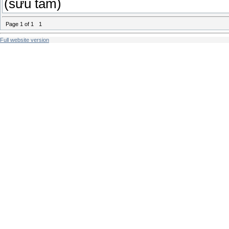
(sưu tầm)
Page
1
of
1
1
Full website version