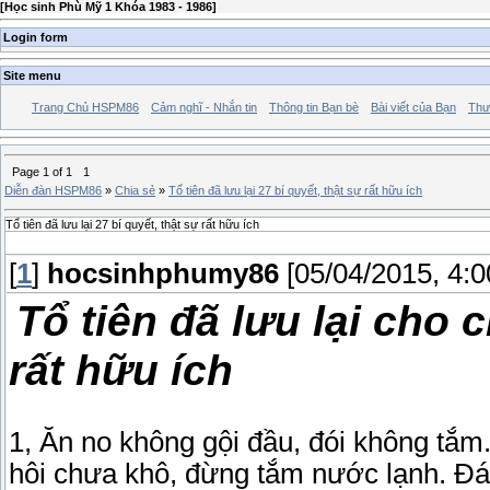
[
Học sinh Phù Mỹ 1 Khóa 1983 - 1986
]
Login form
Site menu
Trang Chủ HSPM86
Cảm nghĩ - Nhắn tin
Thông tin Bạn bè
Bài viết của Bạn
Thư
Page
1
of
1
1
Diễn đàn HSPM86
»
Chia sẻ
»
Tổ tiên đã lưu lại 27 bí quyết, thật sự rất hữu ích
Tổ tiên đã lưu lại 27 bí quyết, thật sự rất hữu ích
[
1
]
hocsinhphumy86
[05/04/2015, 4:
Tổ tiên đã lưu lại cho 
rất hữu ích
1, Ăn no không gội đầu, đói không tắ
hôi chưa khô, đừng tắm nước lạnh. Đá