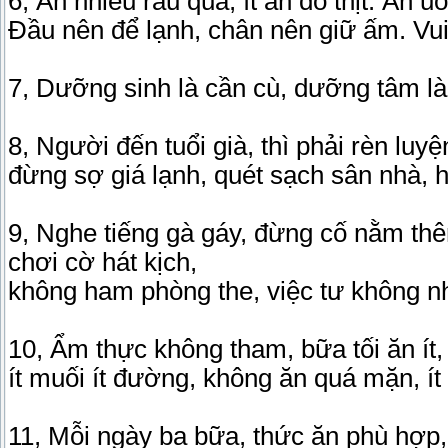
6, Ăn nhiều rau quả, ít ăn đồ thịt. Ăn
Đầu nên để lạnh, chân nên giữ ấm. Vui 
7, Dưỡng sinh là cần cù, dưỡng tâm là t
8, Người đến tuổi già, thì phải rèn lu
đừng sợ giá lạnh, quét sạch sân nhà, 
9, Nghe tiếng gà gáy, đừng cố nằm thê
chơi cờ hát kịch,
không ham phòng the, việc tư không nh
10, Ẩm thực không tham, bữa tối ăn ít,
ít muối ít đường, không ăn quá mặn, í
11, Mỗi ngày ba bữa, thức ăn phù hợp,