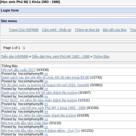
[
Học sinh Phù Mỹ 1 Khóa 1983 - 1986
]
Login form
Site menu
Trang Chủ HSPM86
Cảm nghĩ - Nhắn tin
Thông tin Bạn bè
Bài viết của Bạn
Thư
Page
1
of
1
1
Diễn đàn HSPM86
»
Diễn đàn Học sinh Phù Mỹ 1983 - 1986
»
Thông Báo
Thông Báo
Hội ngộ đầu xuân 2017
(
0
/
3338
)
Posted by:
hocsinhphumy86
»»
Danh sách các lớp nộp tiền tổ chức KN 30 năm khoá 83-86
(
1
/
2742
)
Posted by:
hocsinhphumy86
»»
KN 30 năm ngày ra tườrng kế hoach hội ngộ 2016- hspm86
(
0
/
2862
)
Posted by:
hocsinhphumy86
»»
Danh sách hưởng ứng KN 50 năm thành lập trường
(
3
/
1907
)
Posted by:
hocsinhphumy86
»»
THƯ NGỎ : kỷ niệm 50 năm ngày thành lập trường
(
1
/
2111
)
Posted by:
hocsinhphumy86
»»
Thông báo : của hội học sinh Phù Mỹ 1 khoá 1983 - 1986
(
0
/
1150
)
Posted by:
hocsinhphumy86
»»
Thông báo: kỷ niệm 50 năm ngày thành lập trường
(
0
/
1638
)
Posted by:
hocsinhphumy86
»»
Mời họp mặt đầu năm Giáp Ngọ
(
0
/
1132
)
Posted by:
hocsinhphumy86
»»
Mời họp mặt đầu năm (mùng 8-tháng giêng - Quý Tỵ)
(
0
/
1231
)
Posted by:
hocsinhphumy86
»»