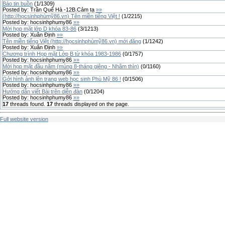
Báo tin buồn
(
1
/
1309
)
Posted by:
Trần Quế Hà -12B.Cảm tạ
»»
(http://họcsinhphùmỹ86.vn) Tên miền tiếng Việt !
(
1
/
2215
)
Posted by:
hocsinhphumy86
»»
Mời họp mặt lớp D khóa 83-86
(
3
/
1213
)
Posted by:
Xuân Định
»»
Tên miền tiếng Việt (http://họcsinhphùmỹ86.vn) mới đăng
(
1
/
1242
)
Posted by:
Xuân Định
»»
Chương trình Họp mặt Lớp B từ khóa 1983-1986
(
0
/
1757
)
Posted by:
hocsinhphumy86
»»
Mời họp mặt đầu năm (mùng 8-tháng giêng - Nhâm thìn)
(
0
/
1160
)
Posted by:
hocsinhphumy86
»»
Gởi hình ảnh lên trang web học sinh Phù Mỹ 86 !
(
0
/
1506
)
Posted by:
hocsinhphumy86
»»
Hướng dẫn viết Bài trên diễn đàn
(
0
/
1204
)
Posted by:
hocsinhphumy86
»»
17
threads found.
17
threads displayed on the page.
Full website version